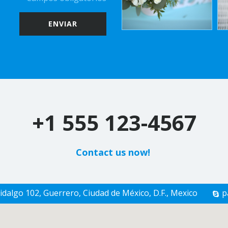
ENVIAR
+1 555 123-4567
Contact us now!­­
idalgo 102, Guerrero, Ciudad de México, D.F.
,
Mexico
p