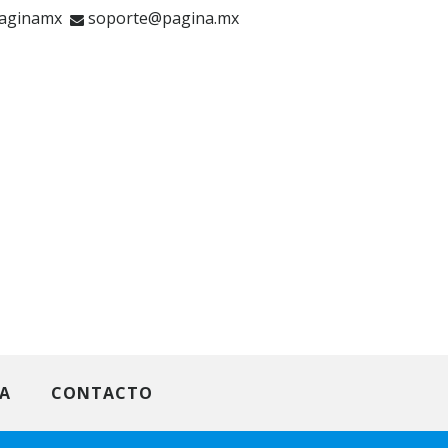
aginamx
soporte@pagina.mx
IA
CONTACTO