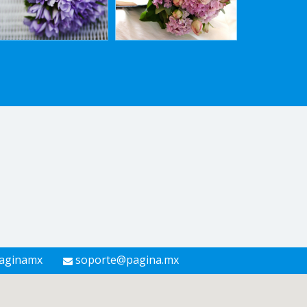
aginamx
soporte@pagina.mx